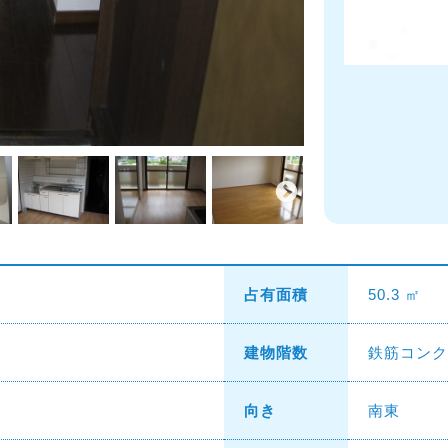
占有面積
50.3 ㎡
建物階数
鉄筋コンク
向き
南東