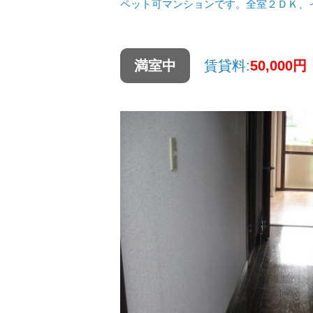
ペット可マンションです。全室２ＤＫ、
満室中
賃貸料:
50,000円